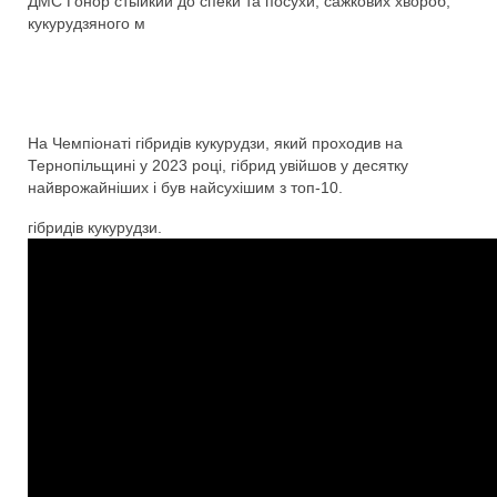
ДМС Гонор стыйкий до спеки та посухи, сажкових хвороб,
кукурудзяного м
На Чемпіонаті гібридів кукурудзи, який проходив на
Тернопільщині у 2023 році, гібрид увійшов у десятку
найврожайніших і був найсухішим з топ-10.
гібридів кукурудзи.