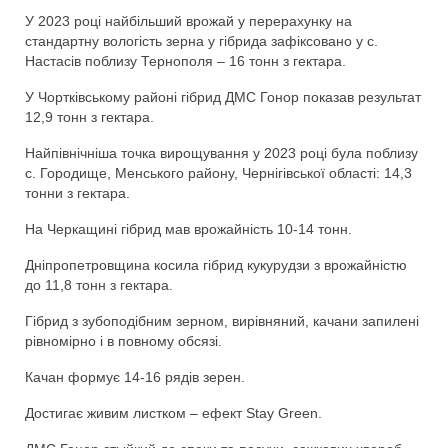
У 2023 році найбільший врожай у перерахунку на
стандартну вологість зерна у гібрида зафіксовано у с.
Настасів поблизу Тернополя – 16 тонн з гектара.
У Чортківському районі гібрид ДМС Гонор показав результат
12,9 тонн з гектара.
Найпівнічніша точка вирощування у 2023 році була поблизу
с. Городище, Менського району, Чернігівської області: 14,3
тонни з гектара.
На Черкащині гібрид мав врожайність 10-14 тонн.
Дніпропетровщина косила гібрид кукурудзи з врожайністю
до 11,8 тонн з гектара.
Гібрид з зубоподібним зерном, вирівняний, качани запилені
рівномірно і в повному обсязі.
Качан формує 14-16 рядів зерен.
Достигає живим листком – ефект Stay Green.