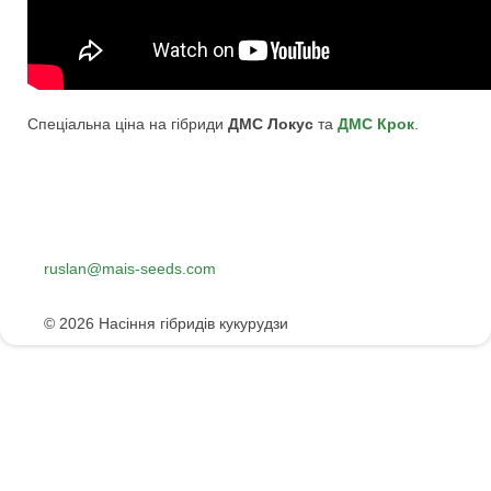
Спеціальна ціна на гібриди
ДМС Локус
та
ДМС Крок
.
0(800)30-22-15
ruslan@mais-seeds.com
(067)230-40-98
© 2026 Насіння гібридів кукурудзи