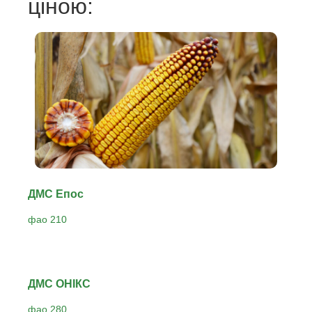
ціною:
ДМС Епос
фао 210
ДМС ОНІКС
фао 280