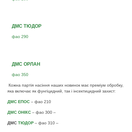
ДМС ТЮДОР
фао 290
ДМС ОРЛАН
фао 350
Кожна партія насіння наших новинок має преміум обробку,
яка включає як фунгіцидний, так і інсектицидний захист:
ДМС ЕПОС
– фао 210
ДМС ОНІКС
– фао 300 –
ДМС
ТЮДОР
– фао 310 –