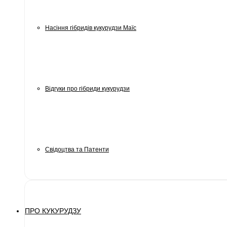
Насіння гібридів кукурудзи Маїс
Відгуки про гібриди кукурудзи
Свідоцтва та Патенти
ПРО КУКУРУДЗУ