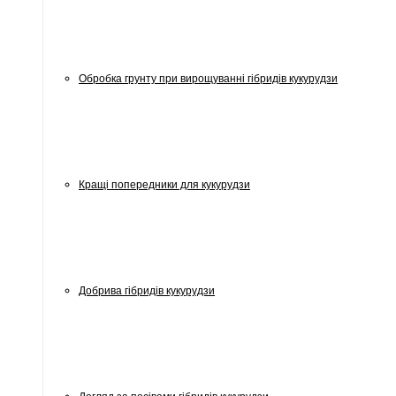
Обробка грунту при вирощуванні гібридів кукурудзи
Кращі попередники для кукурудзи
Добрива гібридів кукурудзи