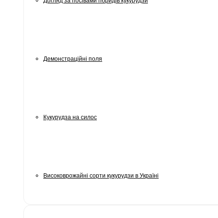
Догляд за посівами гібридів кукурудзи
Демонстраційні поля
Кукурудза на силос
Високоврожайні сорти кукурудзи в Україні