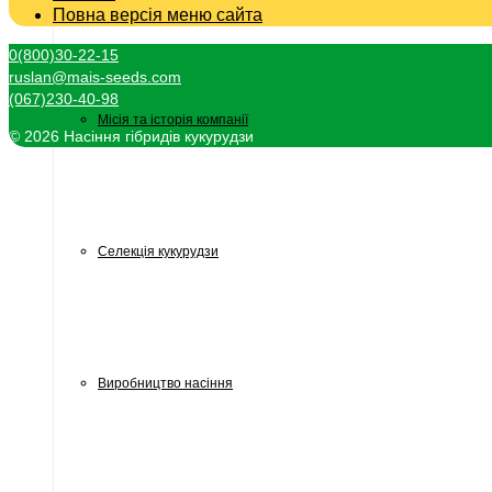
Повна версія меню сайта
0(800)30-22-15
ruslan@mais-seeds.com
(067)230-40-98
Місія та історія компанії
© 2026 Насіння гібридів кукурудзи
Селекція кукурудзи
Виробництво насіння