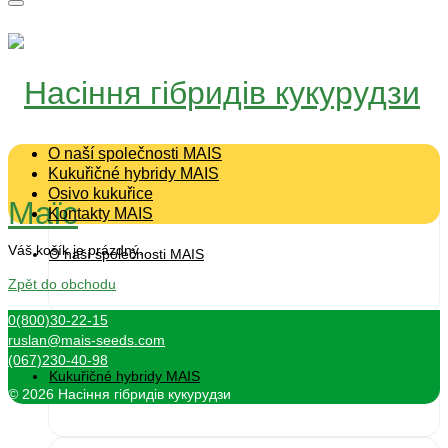
O naší společnosti MAIS
Kukuřičné hybridy MAIS
Osivo kukuřice
Kontakty MAIS
Váš košík je prázdný.
O naší společnosti MAIS
Zpět do obchodu
0(800)30-22-15
ruslan@mais-seeds.com
(067)230-40-98
Kukuřičné hybridy MAIS
© 2026 Насіння гібридів кукурудзи